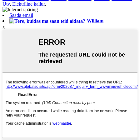
Utv
,
Elektriline kallur
,
Saada email
William
x