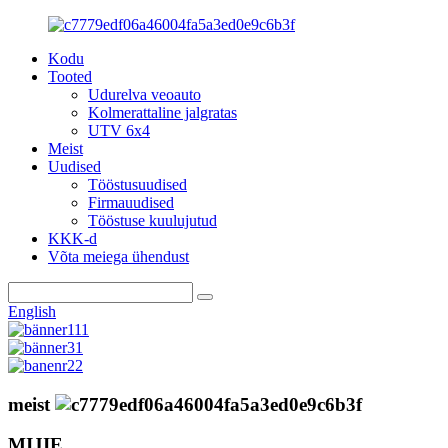
Kodu
Tooted
Udurelva veoauto
Kolmerattaline jalgratas
UTV 6x4
Meist
Uudised
Tööstusuudised
Firmauudised
Tööstuse kuulujutud
KKK-d
Võta meiega ühendust
English
meist
MIJIE