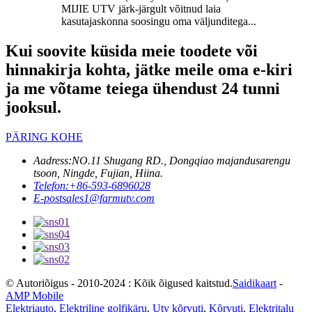
MIJIE UTV järk-järgult võitnud laia
kasutajaskonna soosingu oma väljunditega...
Kui soovite küsida meie toodete või
hinnakirja kohta, jätke meile oma e-kiri
ja me võtame teiega ühendust 24 tunni
jooksul.
PÄRING KOHE
Aadress:
NO.11 Shugang RD., Dongqiao majandusarengu
tsoon, Ningde, Fujian, Hiina.
Telefon:
+86-593-6896028
E-post
sales1@farmutv.com
© Autoriõigus - 2010-2024 : Kõik õigused kaitstud.
Saidikaart
-
AMP Mobile
Elektriauto
,
Elektriline golfikäru
,
Utv kõrvuti
,
Kõrvuti
,
Elektritalu