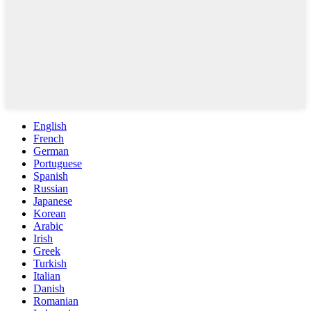
English
French
German
Portuguese
Spanish
Russian
Japanese
Korean
Arabic
Irish
Greek
Turkish
Italian
Danish
Romanian