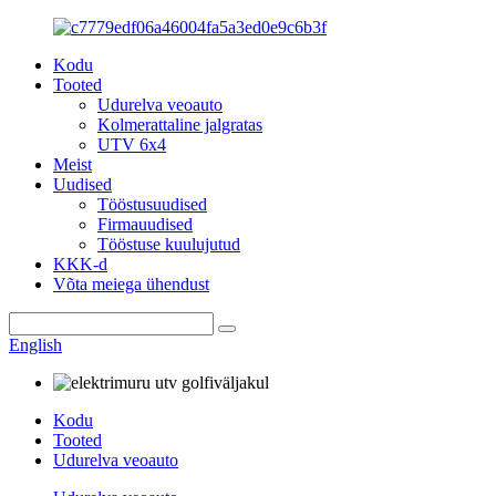
Kodu
Tooted
Udurelva veoauto
Kolmerattaline jalgratas
UTV 6x4
Meist
Uudised
Tööstusuudised
Firmauudised
Tööstuse kuulujutud
KKK-d
Võta meiega ühendust
English
Kodu
Tooted
Udurelva veoauto