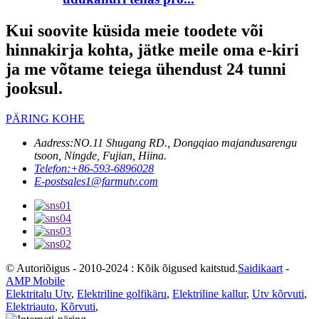
Kui soovite küsida meie toodete või
hinnakirja kohta, jätke meile oma e-kiri
ja me võtame teiega ühendust 24 tunni
jooksul.
PÄRING KOHE
Aadress:
NO.11 Shugang RD., Dongqiao majandusarengu
tsoon, Ningde, Fujian, Hiina.
Telefon:
+86-593-6896028
E-post
sales1@farmutv.com
© Autoriõigus - 2010-2024 : Kõik õigused kaitstud.
Saidikaart
-
AMP Mobile
Elektritalu Utv
,
Elektriline golfikäru
,
Elektriline kallur
,
Utv kõrvuti
,
Elektriauto
,
Kõrvuti
,