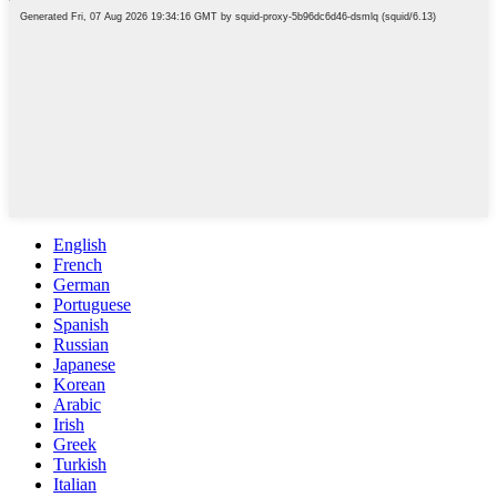
English
French
German
Portuguese
Spanish
Russian
Japanese
Korean
Arabic
Irish
Greek
Turkish
Italian