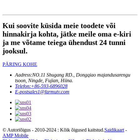
Kui soovite küsida meie toodete või
hinnakirja kohta, jätke meile oma e-kiri
ja me võtame teiega ühendust 24 tunni
jooksul.
PÄRING KOHE
Aadress:
NO.11 Shugang RD., Dongqiao majandusarengu
tsoon, Ningde, Fujian, Hiina.
Telefon:
+86-593-6896028
E-post
sales1@farmutv.com
© Autoriõigus - 2010-2024 : Kõik õigused kaitstud.
Saidikaart
-
AMP Mobile