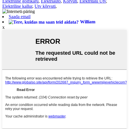
Elektriline golfikäru
,
Elektriauto
,
Kõrvuti
,
Elektritalu Utv
,
Elektriline kallur
,
Utv kõrvuti
,
Saada email
William
x