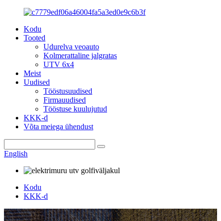
Kodu
Tooted
Udurelva veoauto
Kolmerattaline jalgratas
UTV 6x4
Meist
Uudised
Tööstusuudised
Firmauudised
Tööstuse kuulujutud
KKK-d
Võta meiega ühendust
English
Kodu
KKK-d